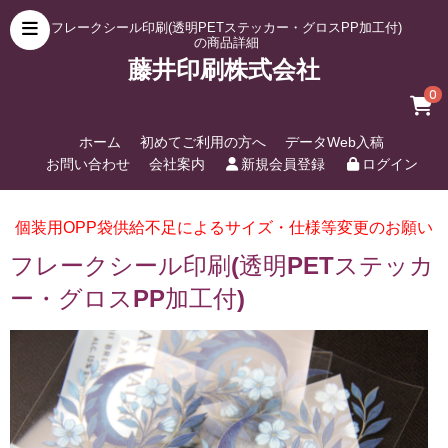
フレークシール印刷(透明PETステッカー・グロスPP加工付)
の商品詳細
藤井印刷株式会社
0
ホーム
初めてご利用の方へ
データWeb入稿
お問い合わせ
会社案内
新規会員登録
ログイン
個装用OPP袋供給不足によるサイズ・仕様等変更のお願い
フレークシール印刷(透明PETステッカ
ー・グロスPP加工付)