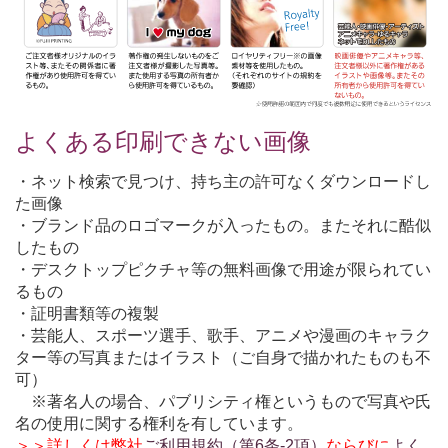
よくある印刷できない画像
・ネット検索で見つけ、持ち主の許可なくダウンロードし
た画像
・ブランド品のロゴマークが入ったもの。またそれに酷似
したもの
・デスクトップピクチャ等の無料画像で用途が限られてい
るもの
・証明書類等の複製
・芸能人、スポーツ選手、歌手、アニメや漫画のキャラク
ター等の写真またはイラスト（ご自身で描かれたものも不
可）
※著名人の場合、パブリシティ権というもので写真や氏
名の使用に関する権利を有しています。
＞＞詳しくは弊社
ご利用規約（第6条-2項）
ならびに
よく