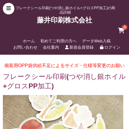
フレークシール印刷(つや消し銀ホイル+グロスPP加工)の商
品詳細
藤井印刷株式会社
0
ホーム
初めてご利用の方へ
データWeb入稿
お問い合わせ
会社案内
新規会員登録
ログイン
個装用OPP袋供給不足によるサイズ・仕様等変更のお願い
フレークシール印刷(つや消し銀ホイル
+グロスPP加工)