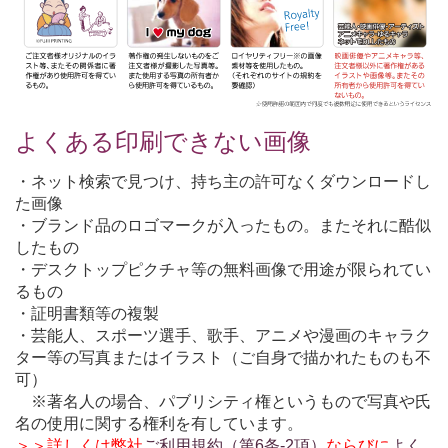
よくある印刷できない画像
・ネット検索で見つけ、持ち主の許可なくダウンロードし
た画像
・ブランド品のロゴマークが入ったもの。またそれに酷似
したもの
・デスクトップピクチャ等の無料画像で用途が限られてい
るもの
・証明書類等の複製
・芸能人、スポーツ選手、歌手、アニメや漫画のキャラク
ター等の写真またはイラスト（ご自身で描かれたものも不
可）
※著名人の場合、パブリシティ権というもので写真や氏
名の使用に関する権利を有しています。
＞＞詳しくは弊社
ご利用規約（第6条-2項）
ならびに
よく