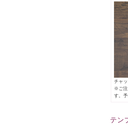
チャッ
※ご注
す。予
テン