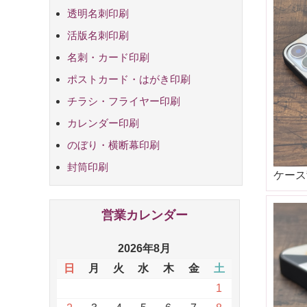
透明名刺印刷
活版名刺印刷
名刺・カード印刷
ポストカード・はがき印刷
チラシ・フライヤー印刷
B7からA6ま
B6からA5ま
B5からA4ま
B4からA3ま
カレンダー印刷
のぼり・横断幕印刷
封筒印刷
ケース
営業カレンダー
2026年8月
日
月
火
水
木
金
土
1