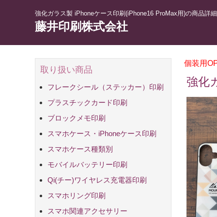
強化ガラス製 iPhoneケース印刷(iPhone16 ProMax用)の商品詳細
藤井印刷株式会社
個装用O
取り扱い商品
強化ガ
フレークシール（ステッカー）印刷
プラスチックカード印刷
ブロックメモ印刷
スマホケース・iPhoneケース印刷
iPhoneケー
スマホケース印
持込資材印刷
スマホケース種類別
強化ガラス製i
強化ガラス製i
スクエア型 強
ハードケース(
ソフトケース(T
グリップバン
ミラーケース
手帳型スマホ
手帳型スマホ
手帳型スマホ
スマホケース
刷
黒)
白・両面印刷対
ップ無・内面白
モバイルバッテリー印刷
Qi(チー)ワイヤレス充電器印刷
スマホリング印刷
スマホ関連アクセサリー