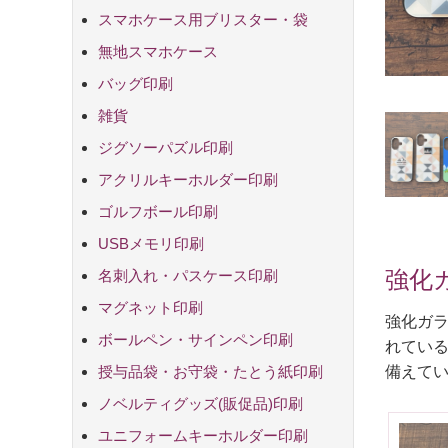
スマホケース用ブリスター・袋
OPP袋+台紙
無地スマホケース
バッグ印刷
厚手コットン
エコバッグ
オーガニック
厚手コットン
クルリト デ
雑貨
ジグソーパズル印刷
アクリルキーホルダー印刷
ゴルフボール印刷
USBメモリ印刷
強化
名刺入れ・パスケース印刷
マグネット印刷
強化ガラ
ボールペン・サインペン印刷
れている
授与品袋・お守袋・たとう紙印刷
備えてい
ノベルティグッズ(販促品)印刷
モバイル
ユニフォームキーホルダー印刷