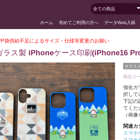
ホーム
初めてご利用の方へ
データWeb入稿
PP袋供給不足によるサイズ・仕様等変更のお願い
ラス製 iPhoneケース印刷(iPhone16 Pr
オスス
商品コ
ス印刷
刷(汎用)
iPhone17 ProMax用ケース印刷
iPhone17 Pro用ケース印刷
iPhone17 Air用ケース印刷
iPhone17用ケース印刷
iPhone16 e／17e兼用ケース印刷
iPhone16 ProMax用ケース印刷
iPhone16 Plus用ケース印刷
iPhone16 Pro用ケース印刷
iPhone16用ケース印刷
iPhone15 ProMax用ケース印刷
iPhone15 Pro用ケース印刷
iPhone15 Plus用ケース印刷
iPhone15用ケース印刷
iPhone14 Pro Max用ケース印刷
iPhone14 Pro用ケース印刷
iPhone14 Plus用ケース印刷
iPhone13/14兼用ケース印刷
iPhone13 Pro Max用ケース印刷
iPhone13 Pro用ケース印刷
iPhone13専用ケース印刷
iPhone13 mini用ケース印刷
iPhone12 Pro Max用ケース印刷
iPhone12/12 Pro用ケース印刷
iPhone12 mini用ケース印刷
iPhone11 Pro Max用ケース印刷
iPhone11 Pro用ケース印刷
iPhone11用ケース印刷
iPhoneXR用ケース印刷
iPhoneXS Max用ケース印刷
iPhoneX/XS用ケース印刷
iPhone8 Plus用ケース印刷
iPhone7/8/SE2/SE3用ケース印刷
iPhone7 Plus用ケース印刷
強化ガラス
択して
Phoneケース(白フチ付)印刷
Phoneケース印刷
化ガラス製iPhoneケース印
PC)印刷
PU)印刷
パーケース
ケース印刷(フラップ付・内面
ケース印刷(フラップ無・内面
ケース印刷(汎用タイプ・フラ
箔加工
下記の
応型)
)
てくだ
（画像
関連カ
スマホケ
スマホケ