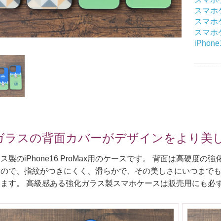
印刷セット
スマホ
スマホ
スマホケ
 ベーシックトート
コットンキャンバストート
マルシェバッグ
イリーバッグ
iPhon
ガラスの背面カバーがデザインをより美
ス製のiPhone16 ProMax用のケースです。 背面は高硬
ので、指紋がつきにくく、滑らかで、その美しさにいつまでも
ます。 高級感ある強化ガラス製スマホケースは販売用にも必