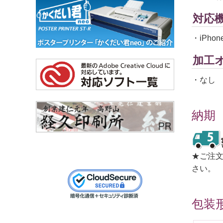
対応
・iPhone
加工
・なし
納期
★ご注
さい。
包装