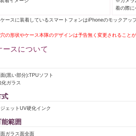
装着イメージ
※カメラ
着の際に
ケースに装着しているスマートフォンはiPhoneのモックア
。
ラ穴の形状やケース本隊のデザインは予告無く変更されること
ケースについて
面(黒い部分):TPUソフト
強化ガラス
方式
ジェットUV硬化インク
可能範囲
背面ガラス面全面