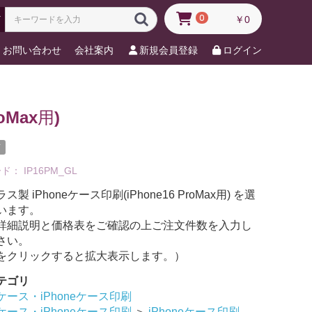
0
￥0
お問い合わせ
会社案内
新規会員登録
ログイン
oMax用)
メ
ード：
IP16PM_GL
製 iPhoneケース印刷(iPhone16 ProMax用) を選
います。
詳細説明と価格表をご確認の上ご注文件数を入力し
さい。
をクリックすると拡大表示します。）
テゴリ
ース・iPhoneケース印刷
ース・iPhoneケース印刷
＞
iPhoneケース印刷