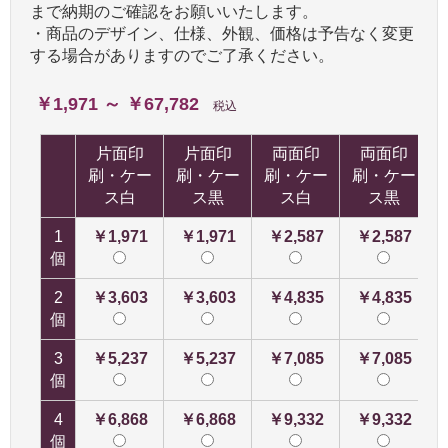
まで納期のご確認をお願いいたします。
・商品のデザイン、仕様、外観、価格は予告なく変更
する場合がありますのでご了承ください。
￥1,971 ～ ￥67,782
税込
片面印
片面印
両面印
両面印
刷・ケー
刷・ケー
刷・ケー
刷・ケー
ス白
ス黒
ス白
ス黒
1
￥1,971
￥1,971
￥2,587
￥2,587
個
2
￥3,603
￥3,603
￥4,835
￥4,835
個
3
￥5,237
￥5,237
￥7,085
￥7,085
個
4
￥6,868
￥6,868
￥9,332
￥9,332
個