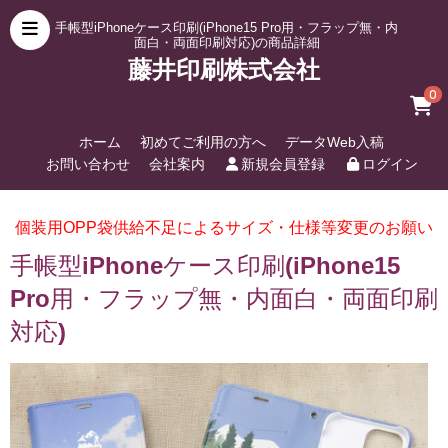
手帳型iPhoneケース印刷(iPhone15 Pro用・フラップ無・内
面白・両面印刷対応)の商品詳細
藤井印刷株式会社
0
ホーム
初めてご利用の方へ
データWeb入稿
お問い合わせ
会社案内
新規会員登録
ログイン
個装用OPP袋供給不足によるサイズ・仕様等変更のお願い
手帳型iPhoneケース印刷(iPhone15
Pro用・フラップ無・内面白・両面印刷
対応)