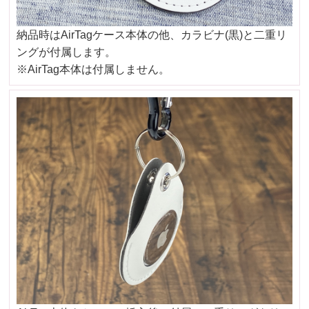
納品時はAirTagケース本体の他、カラビナ(黒)と二重リ
ングが付属します。
※AirTag本体は付属しません。