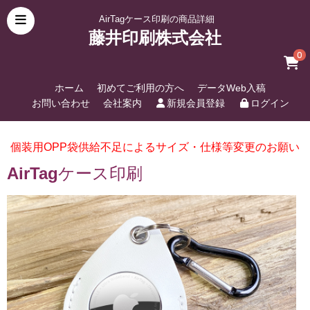
AirTagケース印刷の商品詳細
藤井印刷株式会社
0
ホーム
初めてご利用の方へ
データWeb入稿
お問い合わせ
会社案内
新規会員登録
ログイン
個装用OPP袋供給不足によるサイズ・仕様等変更のお願い
AirTagケース印刷