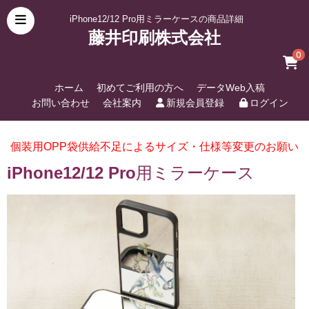
iPhone12/12 Pro用ミラーケースの商品詳細
藤井印刷株式会社
0
ホーム
初めてご利用の方へ
データWeb入稿
お問い合わせ
会社案内
新規会員登録
ログイン
個装用OPP袋供給不足によるサイズ・仕様等変更のお願い
iPhone12/12 Pro用ミラーケース