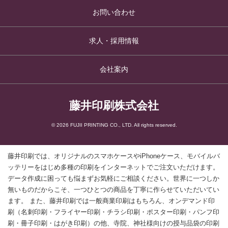
お問い合わせ
求人・採用情報
会社案内
藤井印刷株式会社
© 2026 FUJII PRINTING CO., LTD. All rights reserved.
藤井印刷では、オリジナルのスマホケースやiPhoneケース、モバイルバ
ッテリーをはじめ多種の印刷をインターネットでご注文いただけます。
データ作成に困っても悩まずお気軽にご相談ください。世界に一つしか
無いものだからこそ、一つひとつの商品を丁寧に作らせていただいてい
ます。 また、藤井印刷では一般商業印刷はもちろん、オンデマンド印
刷（名刺印刷・フライヤー印刷・チラシ印刷・ポスター印刷・パンフ印
刷・冊子印刷・はがき印刷）の他、寺院、神社様向けの授与品袋の印刷