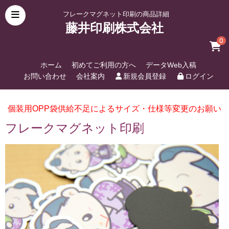
フレークマグネット印刷の商品詳細
藤井印刷株式会社
0
ホーム
初めてご利用の方へ
データWeb入稿
お問い合わせ
会社案内
新規会員登録
ログイン
個装用OPP袋供給不足によるサイズ・仕様等変更のお願い
フレークマグネット印刷