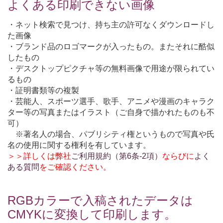
よくある印刷できない画像
・ネット検索で見つけ、持ち主の許可なくダウンロードし
た画像
・ブランド品のロゴマークが入ったもの。またそれに酷似
したもの
・デスクトップピクチャ等の無料画像で用途が限られてい
るもの
・証明書類等の複製
・芸能人、スポーツ選手、歌手、アニメや漫画のキャラク
ター等の写真またはイラスト（ご自身で描かれたものも不
可）
※著名人の場合、パブリシティ権というもので写真や氏
名の使用に関する権利を有しています。
＞＞詳しくは弊社
ご利用規約（第6条-2項）
ならびに
よく
ある質問
をご確認ください。
RGBカラーで入稿されたデータは
CMYKに変換して印刷します。