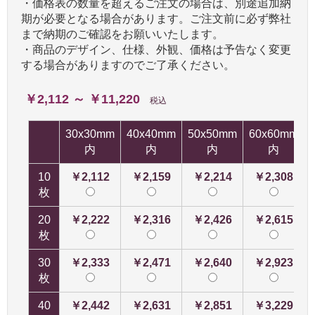
・価格表の数量を超えるご注文の場合は、別途追加納
期が必要となる場合があります。ご注文前に必ず弊社
まで納期のご確認をお願いいたします。
・商品のデザイン、仕様、外観、価格は予告なく変更
する場合がありますのでご了承ください。
￥2,112 ～ ￥11,220
税込
30x30mm
40x40mm
50x50mm
60x60mm
内
内
内
内
10
￥2,112
￥2,159
￥2,214
￥2,308
枚
20
￥2,222
￥2,316
￥2,426
￥2,615
枚
30
￥2,333
￥2,471
￥2,640
￥2,923
枚
40
￥2,442
￥2,631
￥2,851
￥3,229