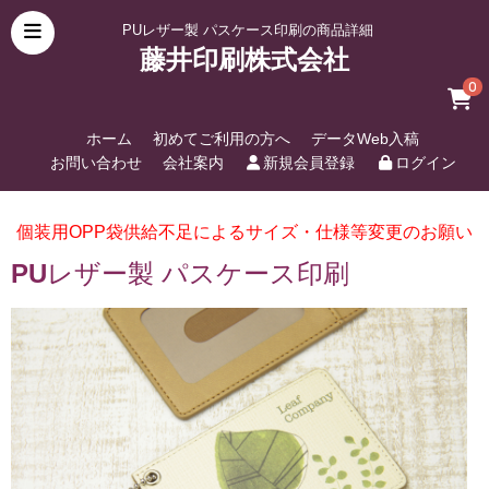
PUレザー製 パスケース印刷の商品詳細
藤井印刷株式会社
0
ホーム
初めてご利用の方へ
データWeb入稿
お問い合わせ
会社案内
新規会員登録
ログイン
個装用OPP袋供給不足によるサイズ・仕様等変更のお願い
PUレザー製 パスケース印刷