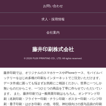
お問い合わせ
求人・採用情報
会社案内
藤井印刷株式会社
© 2026 FUJII PRINTING CO., LTD. All rights reserved.
藤井印刷では、オリジナルのスマホケースやiPhoneケース、モバイルバ
ッテリーをはじめ多種の印刷をインターネットでご注文いただけます。
データ作成に困っても悩まずお気軽にご相談ください。世界に一つしか
無いものだからこそ、一つひとつの商品を丁寧に作らせていただいてい
ます。 また、藤井印刷では一般商業印刷はもちろん、オンデマンド印
刷（名刺印刷・フライヤー印刷・チラシ印刷・ポスター印刷・パンフ印
刷・冊子印刷・はがき印刷）の他、寺院、神社様向けの授与品袋の印刷