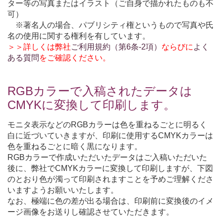
ター等の写真またはイラスト（ご自身で描かれたものも不
可）
※著名人の場合、パブリシティ権というもので写真や氏
名の使用に関する権利を有しています。
＞＞詳しくは弊社
ご利用規約（第6条-2項）
ならびに
よく
ある質問
をご確認ください。
RGBカラーで入稿されたデータは
CMYKに変換して印刷します。
モニタ表示などのRGBカラーは色を重ねるごとに明るく
白に近づいていきますが、印刷に使用するCMYKカラーは
色を重ねるごとに暗く黒になります。
RGBカラーで作成いただいたデータはご入稿いただいた
後に、弊社でCMYKカラーに変換して印刷しますが、下図
のとおり色が濁って印刷されますことを予めご理解くださ
いますようお願いいたします。
なお、極端に色の差が出る場合は、印刷前に変換後のイメ
ージ画像をお送りし確認させていただきます。