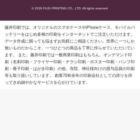
© 2026 FUJII PRINTING CO., LTD. All rights reserved.
藤井印刷では、オリジナルのスマホケースやiPhoneケース、モバイルバ
ッテリーをはじめ多種の印刷をインターネットでご注文いただけます。
データ作成に困っても悩まずお気軽にご相談ください。世界に一つしか
無いものだからこそ、一つひとつの商品を丁寧に作らせていただいてい
ます。 また、藤井印刷では一般商業印刷はもちろん、オンデマンド印
刷（名刺印刷・フライヤー印刷・チラシ印刷・ポスター印刷・パンフ印
刷・冊子印刷・はがき印刷）の他、寺院、神社様向けの授与品袋の印刷
等も取り扱いしています。 創業70有余年の印刷会社としての誇りを持
ってきめ細やかなサービスを心がけています。